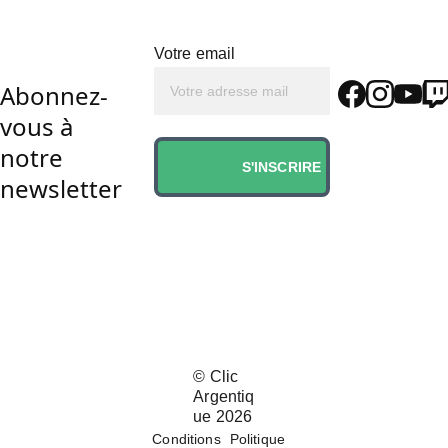
Votre email
Abonnez-
vous à 
notre 
S'INSCRIRE
newsletter
© 
Clic 
Argentiq
ue 202
6
Conditions
Politique 