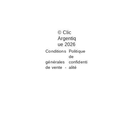
© 
Clic 
Argentiq
ue 202
6
Conditions
Politique 
de 
générales 
confidenti
de vente 
 -
alité