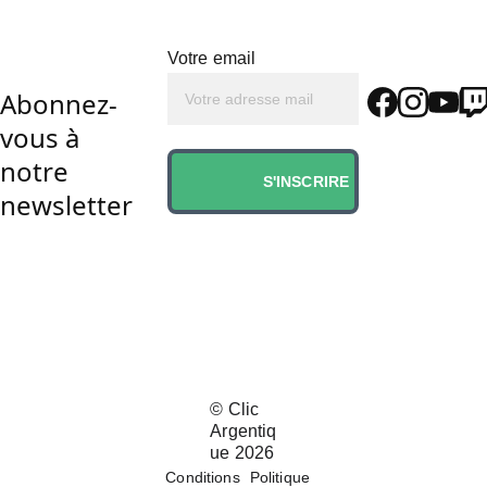
Votre email
Abonnez-
vous à 
notre 
S'INSCRIRE
newsletter
© 
Clic 
Argentiq
ue 202
6
Conditions
Politique 