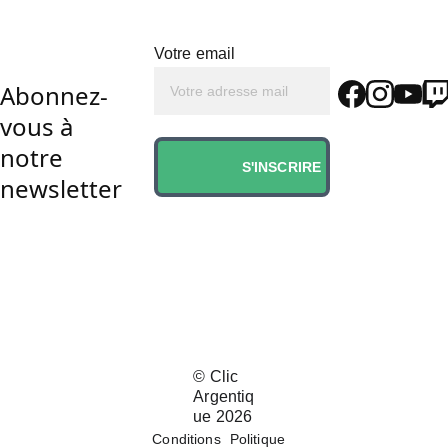
Votre email
Abonnez-
vous à 
notre 
S'INSCRIRE
newsletter
© 
Clic 
Argentiq
ue 202
6
Conditions
Politique 