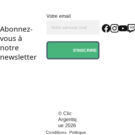
Votre email
Abonnez-
vous à 
notre 
S'INSCRIRE
newsletter
© 
Clic 
Argentiq
ue 202
6
Conditions
Politique 