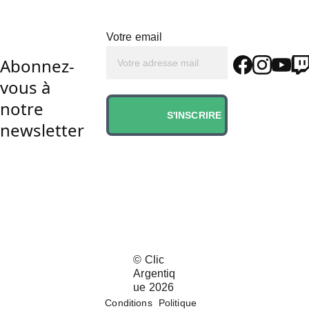
Votre email
Abonnez-
vous à 
notre 
S'INSCRIRE
newsletter
© 
Clic 
Argentiq
ue 202
6
Conditions
Politique 